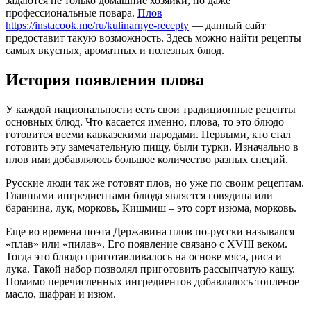
задаются не только домашние хозяйки, но даже
профессиональные повара.
Плов
https://instacook.me/ru/kulinarnye-recepty
— данный сайт
предоставит такую возможность.
Здесь можно найти рецепты
самых вкусных, ароматных и полезных блюд.
История появления плова
У каждой национальности есть свои традиционные рецепты
основных блюд. Что касается именно, плова, то это блюдо
готовится всеми кавказскими народами. Первыми, кто стал
готовить эту замечательную пищу, были турки. Изначально в
плов ими добавлялось большое количество разных специй.
Русские люди так же готовят плов, но уже по своим рецептам.
Главными ингредиентами блюда является говядина или
баранина, лук, морковь, Кишмиш – это сорт изюма, морковь.
Еще во времена поэта Державина плов по-русски назывался
«плав» или «пилав». Его появление связано с XVIII веком.
Тогда это блюдо приготавливалось на основе мяса, риса и
лука. Такой набор позволял приготовить рассыпчатую кашу.
Помимо перечисленных ингредиентов добавлялось топленое
масло, шафран и изюм.