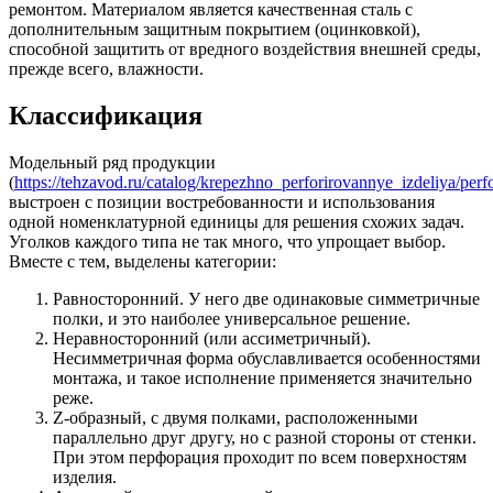
ремонтом. Материалом является качественная сталь с
дополнительным защитным покрытием (оцинковкой),
способной защитить от вредного воздействия внешней среды,
прежде всего, влажности.
Классификация
Модельный ряд продукции
(
https://tehzavod.ru/catalog/krepezhno_perforirovannye_izdeliya/pe
выстроен с позиции востребованности и использования
одной номенклатурной единицы для решения схожих задач.
Уголков каждого типа не так много, что упрощает выбор.
Вместе с тем, выделены категории:
Равносторонний. У него две одинаковые симметричные
полки, и это наиболее универсальное решение.
Неравносторонний (или ассиметричный).
Несимметричная форма обуславливается особенностями
монтажа, и такое исполнение применяется значительно
реже.
Z-образный, с двумя полками, расположенными
параллельно друг другу, но с разной стороны от стенки.
При этом перфорация проходит по всем поверхностям
изделия.