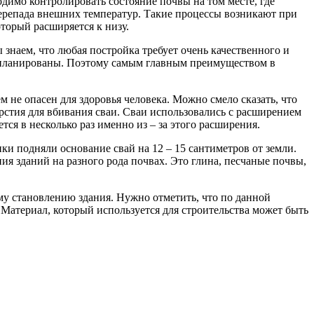
одимо контролировать состояние почвы на том месте, где
перепада внешних температур. Такие процессы возникают при
оторый расширяется к низу.
 знаем, что любая постройка требует очень качественного и
запланированы. Поэтому самым главным преимуществом в
 не опасен для здоровья человека. Можно смело сказать, что
рстия для вбивания сваи. Сваи использовались с расширением
ся в несколько раз именно из – за этого расширения.
и подняли основание свай на 12 – 15 сантиметров от земли.
я зданий на разного рода почвах. Это глина, песчаные почвы,
му становлению здания. Нужно отметить, что по данной
 Материал, который используется для строительства может быть