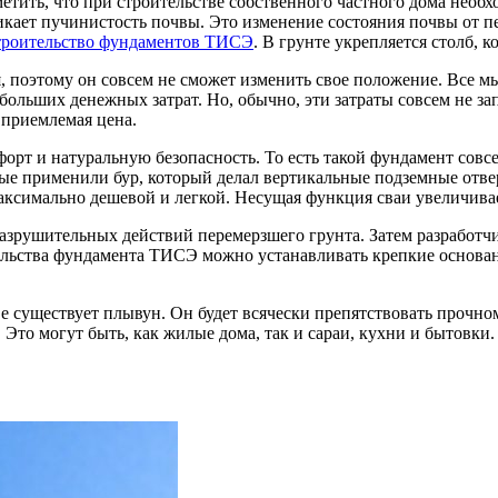
етить, что при строительстве собственного частного дома необх
икает пучинистость почвы. Это изменение состояния почвы от 
троительство фундаментов ТИСЭ
. В грунте укрепляется столб, к
, поэтому он совсем не сможет изменить свое положение. Все мы
больших денежных затрат. Но, обычно, эти затраты совсем не 
 приемлемая цена.
рт и натуральную безопасность. То есть такой фундамент совсем
вые применили бур, который делал вертикальные подземные отве
аксимально дешевой и легкой. Несущая функция сваи увеличивает
рушительных действий перемерзшего грунта. Затем разработчик
ельства фундамента ТИСЭ можно устанавливать крепкие основани
е существует плывун. Он будет всячески препятствовать прочно
Это могут быть, как жилые дома, так и сараи, кухни и бытовки.