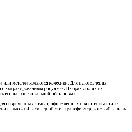
а или металла являются колесики. Для изготовления
ла с выгравированным рисунком. Выбрав столик из
ь его на фоне остальной обстановки.
 Для современных комнат, оформленных в восточном стиле
овить высокий раскладной стол трансформер, который за пару