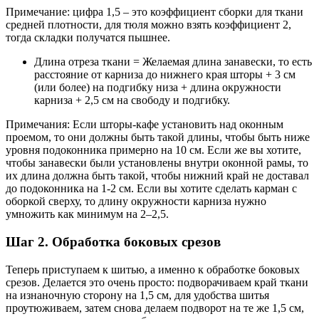
Примечание: цифра 1,5 – это коэффициент сборки для ткани
средней плотности, для тюля можно взять коэффициент 2,
тогда складки получатся пышнее.
Длина отреза ткани = Желаемая длина занавески, то есть
расстояние от карниза до нижнего края шторы + 3 см
(или более) на подгибку низа + длина окружности
карниза + 2,5 см на свободу и подгибку.
Примечания: Если шторы-кафе установить над оконным
проемом, то они должны быть такой длины, чтобы быть ниже
уровня подоконника примерно на 10 см. Если же вы хотите,
чтобы занавески были установлены внутри оконной рамы, то
их длина должна быть такой, чтобы нижний край не доставал
до подоконника на 1-2 см. Если вы хотите сделать карман с
оборкой сверху, то длину окружности карниза нужно
умножить как минимум на 2–2,5.
Шаг 2. Обработка боковых срезов
Теперь приступаем к шитью, а именно к обработке боковых
срезов. Делается это очень просто: подворачиваем край ткани
на изнаночную сторону на 1,5 см, для удобства шитья
проутюживаем, затем снова делаем подворот на те же 1,5 см,