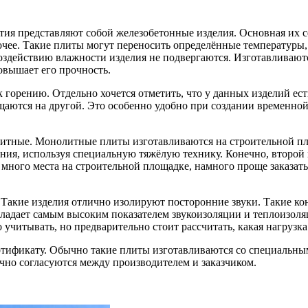
ия представляют собой железобетонные изделия. Основная их с
очее.
Такие плиты могут переносить определённые температуры,
воздействию влажности изделия не подвергаются. Изготавливаютс
повышает его прочность.
к горению. Отдельно хочется отметить, что у данных изделий ес
аются на другой. Это особенно удобно при создании временной 
итные. Монолитные плиты изготавливаются на строительной пло
чения, используя специальную тяжёлую технику. Конечно, второ
ь много места на строительной площадке, намного проще заказа
Такие изделия отлично изолируют посторонние звуки. Такие кон
бладает самым высоким показателем звукоизоляции и теплоизоля
 учитывать, но предварительно стоит рассчитать, какая нагрузка
ртификату. Обычно такие плиты изготавливаются со специальны
чно согласуются между производителем и заказчиком.