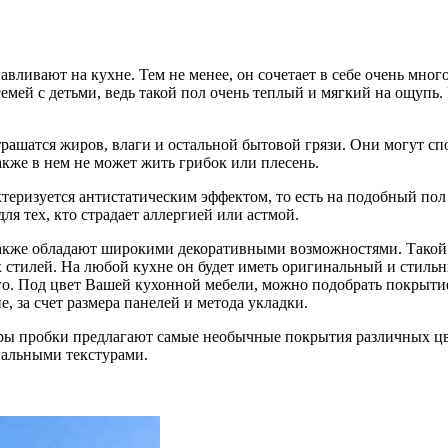
авливают на кухне. Тем не менее, он сочетает в себе очень мног
емей с детьми, ведь такой пол очень теплый и мягкий на ощупь.
страшатся жиров, влаги и остальной бытовой грязи. Они могут 
также в нем не может жить грибок или плесень.
еризуется антистатическим эффектом, то есть на подобный пол 
я тех, кто страдает аллергией или астмой.
 также обладают широкими декоративными возможностями. Тако
 стилей. На любой кухне он будет иметь оригинальный и стиль
о. Под цвет Вашей кухонной мебели, можно подобрать покрытие 
, за счет размера панелей и метода укладки.
уры пробки предлагают самые необычные покрытия различных ц
нальными текстурами.