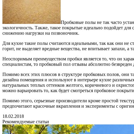
Пробковые полы не так часто устан
экологичность.
Также, такое покрытые идеально подойдет для с
снижению нагрузки на позвоночник.
Для кухне такие полы считаются идеальными, так как они не 
горит, не выделяет вредные вещества, не впитывает запахи, а 
Неоспоримым преимуществом пробки является то, что он характ
специалистам, то пробковый пол отзывы абсолютно безвреден дл
Помимо всех этих плюсов в структуре пробковых полов, они
дизайна помещения и используют в интерьере кухне различных
натуральных теплых оттенков желтого, коричневого и охристог
можно варьировать то, как будет смотреться пробковое покрытие
Помимо этого, серьезные производители кроме простой текст
предпочитают красочные вкрапления и эксперименты с ориги
18.02.2018
Рекомендуемые статьи