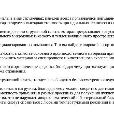
иалы в виде стружечных панелей всегда пользовались популярно
 гарантируется выгодная стоимость при идеальных технических 
иентировочно-стружечной плиты, которая предоставляет все усл
льного микроклиматического и теплоизоляционного пространств
пециализированных компаниях. Там вы найдете широкий ассорти
ности, в качестве основного производственного материала прим
рочнить материал за счет прочного и качественного скрепления
няются органические средства, благодаря чему при эксплуатаци
же отравления.
ружечной плиты, то здесь не обойдется без рассмотрения следу
ываемым нагрузкам, благодаря чему можно говорить о длительно
озможность применять в разных проекциях для получения нужно
ства, что не нарушает микроклиматический и бактериальный ба
иты смогут справиться с любыми температурными режимами и вл