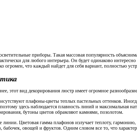
осветительные приборы. Такая массовая популярность объясни
тически для любого интерьера. Он будет одинаково интересно см
ко огромен, что каждый найдет для себя вариант, полностью ус
стика
енее, этот вид декорирования люстр имеет огромное разнообразие
 присутствуют плафоны-цветы теплых пастельных оттенков. Иног
 поэтому здесь наблюдается плавность линий и максимальная на
орирования, бутоны цветов обрамляют камнями, позолотом.
е линии. Цветовая гамма плафонов излучает теплоту, гармонию, 
 бабочек, овощей и фруктов. Одним словом все то, что характер