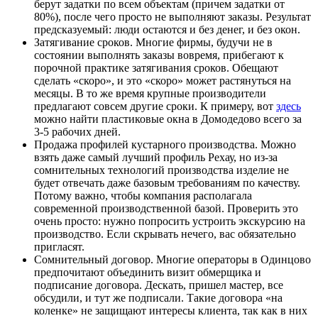
берут задатки по всем объектам (причем задатки от
80%), после чего просто не выполняют заказы. Результат
предсказуемый: люди остаются и без денег, и без окон.
Затягивание сроков. Многие фирмы, будучи не в
состоянии выполнять заказы вовремя, прибегают к
порочной практике затягивания сроков. Обещают
сделать «скоро», и это «скоро» может растянуться на
месяцы. В то же время крупные производители
предлагают совсем другие сроки. К примеру, вот
здесь
можно найти пластиковые окна в Домодедово всего за
3-5 рабочих дней.
Продажа профилей кустарного производства. Можно
взять даже самый лучший профиль Рехау, но из-за
сомнительных технологий производства изделие не
будет отвечать даже базовым требованиям по качеству.
Потому важно, чтобы компания располагала
современной производственной базой. Проверить это
очень просто: нужно попросить устроить экскурсию на
производство. Если скрывать нечего, вас обязательно
пригласят.
Сомнительный договор. Многие операторы в Одинцово
предпочитают объединить визит обмерщика и
подписание договора. Дескать, пришел мастер, все
обсудили, и тут же подписали. Такие договора «на
коленке» не защищают интересы клиента, так как в них