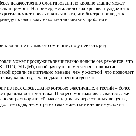
Через некачественно смонтированную кровлю здание может
 мелкий ремонт. Например, металлическая крышка нуждается в
окрытие начнет просачиваться влага, что быстро приведет к
приведут в быстрому накоплению мелких проблем и
ой кровли не вызывает сомнений, но у нее есть ряд
ровли может прослужить значительно дольше без ремонтов, что
Х, ТПО, ЭПДМ), но общая суть не меняется – покрытие
акой кровли значительно меньше, чем у жесткой, что позволяет
кому варианту, а чаще даже превосходят его.
 из трех слоев, два из которых эластичные, а третий – более
кже правильности монтажа. Процесс монтажа оказывается даже
реносят растворителей, масел и других агрессивных веществ,
долгие годы, несмотря на самые жесткие внешние условия.