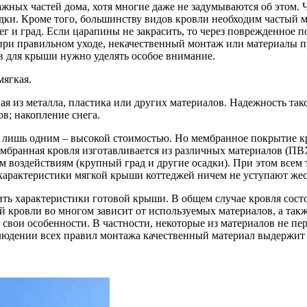
ажных частей дома, хотя многие даже не задумываются об этом.
осадки. Кроме того, большинству видов кровли необходим частый
г и град. Если царапины не закрасить, то через поврежденное п
при правильном уходе, некачественный монтаж или материалы 
в для крыши нужно уделять особое внимание.
мягкая.
ая из металла, пластика или других материалов. Надежность так
ов; накопление снега.
ая лишь одним – высокой стоимостью. Но мембранное покрытие к
ембранная кровля изготавливается из различных материалов (ПВ
воздействиям (крупный град и другие осадки). При этом всем т
характеристики мягкой крыши коттеджей ничем не уступают жест
ь характеристики готовой крыши. В общем случае кровля состоит
ой кровли во многом зависит от используемых материалов, а та
 и свои особенности. В частности, некоторые из материалов не пе
людении всех правил монтажа качественный материал выдержит 