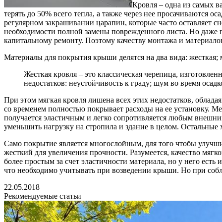
Кровля – одна из самых в
терять до 50% всего тепла, а также через нее просачиваются 
регулярном закрашивании царапин, которые часто оставляет сне
необходимости полной замены поврежденного листа. Но даже 
капитальному ремонту. Поэтому качеству монтажа и материало
Материалы для покрытия крыши делятся на два вида: жесткая; 
Жесткая кровля – это классическая черепица, изготовленн
недостатков: неустойчивость к граду; шум во время осадк
При этом мягкая кровля лишена всех этих недостатков, облад
со временем полностью покрывает расходы на ее установку. М
получается эластичным и легко сопротивляется любым внешним 
уменьшить нагрузку на стропила и здание в целом. Остальные 
Само покрытие является многослойным, для того чтобы улучшит
жесткий для увеличения прочности. Разумеется, качество мягк
более простым за счет эластичности материала, но у него есть
что необходимо учитывать при возведении крыши. Но при соб
22.05.2018
Рекомендуемые статьи