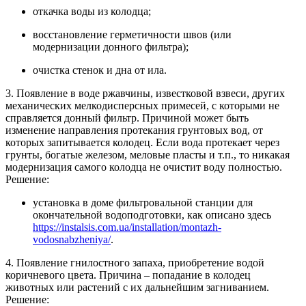
откачка воды из колодца;
восстановление герметичности швов (или
модернизации донного фильтра);
очистка стенок и дна от ила.
3. Появление в воде ржавчины, известковой взвеси, других
механических мелкодисперсных примесей, с которыми не
справляется донный фильтр. Причиной может быть
изменение направления протекания грунтовых вод, от
которых запитывается колодец. Если вода протекает через
грунты, богатые железом, меловые пласты и т.п., то никакая
модернизация самого колодца не очистит воду полностью.
Решение:
установка в доме фильтровальной станции для
окончательной водоподготовки, как описано здесь
https://instalsis.com.ua/installation/montazh-
vodosnabzheniya/
.
4. Появление гнилостного запаха, приобретение водой
коричневого цвета. Причина – попадание в колодец
животных или растений с их дальнейшим загниванием.
Решение: