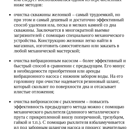
ниже методов:
очистка скважины желонкой – самый трудоемкий, но
при этом и самый дешевый и достаточно эффективный
способ удаления ила, песка и мелких камней со дна
скважины. Заключается в многократной выемке
загрязнителей с помощью специального механического
устройства. Конструкцию желонки легко найти в
магазинах, изготовить самостоятельно или заказать в
любой механической мастерской;
очистка вибрационным насосом – более эффективный и
быстрый способ в сравнении с предыдущим. Его минус
в необходимости приобретения или аренды
вибрационного насоса с нижним забором воды. На его
горловину при очистке надевается резиновый шланг,
который скользит по поверхности дна и отсасывает
илистые отложения;
очистка вибронасосом с рыхлением – повысить
эффективность предыдущего метода можно с помощью
механического рыхлителя (длинного металлического
прута с прикрепленной внизу поперечиной, трезубцем,
гайкой и т.п.). С помощью рыхлителя взбаламучивается
ил под заборным шлангом насоса и процесс значительно