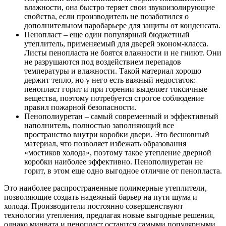
влажности, она быстро теряет свои звукоизолирующие
свойства, если производитель не позаботился о
дополнительном паробарьере для защиты от конденсата.
Пенопласт – еще один популярный бюджетный
утеплитель, применяемый для дверей эконом-класса.
Листы пенопласта не боятся влажности и не гниют. Они
не разрушаются под воздействием перепадов
температуры и влажности. Такой материал хорошо
держит тепло, но у него есть важный недостаток:
пенопласт горит и при горении выделяет токсичные
вещества, поэтому потребуется строгое соблюдение
правил пожарной безопасности.
Пенополиуретан – самый современный и эффективный
наполнитель, полностью заполняющий все
пространство внутри коробки двери. Это бесшовный
материал, что позволяет избежать образования
«мостиков холода», поэтому такое утепление дверной
коробки наиболее эффективно. Пенополиуретан не
горит, в этом еще одно выгодное отличие от пенопласта.
Это наиболее распространенные полимерные утеплители,
позволяющие создать надежный барьер на пути шума и
холода. Производители постоянно совершенствуют
технологии утепления, предлагая новые выгодные решения,
однако минвата и пенопласт остаются самыми популярными