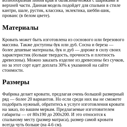
волнообразная линия края и балясины-ножки с шариками в
верхней части. Данная модель подойдет для спальни в стиле
кантри, шале, рустик, классика, эклектика, шебби-шик,
прованс (в белом цвете).
Материалы
Кровать может быть изготовлена из соснового или березового
массива. Также доступны бук или дуб. Сосна и береза —
более дешевые материалы, бук и дуб — дороже в силу своих
характеристик (больше твердость, прочность и плотность
древесины). Можно заказать изделие из древесины без сучков,
но за этот сорт идет доплата 30% к указанной на сайте
стоимости.
Размеры
Фабрика делает кровати, предлагая очень большой размерный
ряд — более 20 вариантов. Но если среди них вы не сможете
подобрать нужный, обратитесь к услуге изготовления кровати
на заказ, по вашим меркам. Предлагаемые изготовителем
габариты — от 80х190 до 200х200. И это относится к
спальному месту (размер матраса), размер самой кровати
всегда чуть больше (на 4-6 см).