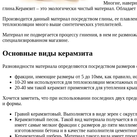
Многие, наверн
глина.
Керамзит – это экологически чистый материал. Облада
Производится данный материал посредством глины, ее плавлен
теплоизоляции много выше синтетических утеплителей.
Материал не подвергается процессу гниения, в нем не размнож
специализированном магазине.
Основные виды керамзита
Разновидности материала определяются посредством размеров е
фракции, имеющие размеры от 5 до 10мм, как правило, и
10-20 мм используются для теплоизоляции межэтажных п
20-40 мм такой керамзит применяется для утепления крыш,
Хочется заметить, что при использовании последних двух предс
и формы.
Гравий керамзитовый. Выполняется в виде зерен с округл
Керамзитовый песок. Такой вид материала получается в 
имеет самые мелкие фракции с размеров до пяти миллиме
изготовлении бетона и в качестве наполнителя цементног
Керамзитовый щебень. Материал такого вида имеет произ