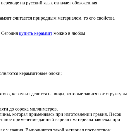
В переводе на русский язык означает обожженная
амзит считается природным материалом, то его свойства
. Сегодня
купить керамзит
можно в любом
полняются керамзитовые блоки;
того, керамзит делится на виды, которые зависят от структуры
пяти до сорока миллиметров.
лины, которая применялась при изготовлении гравия. Песок
пешное применение данный вариант материала завоевал при
ак у гравия. Выполняется такой материал посредством