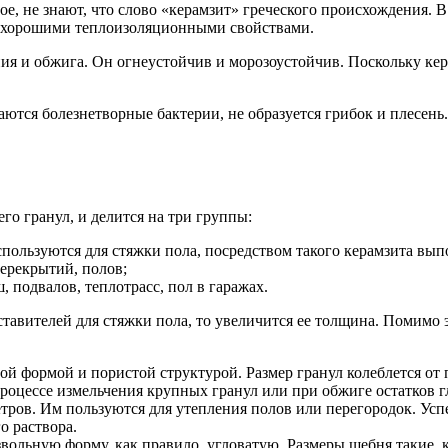
ое, не знают, что слово «керамзит» греческого происхождения. 
ет хорошими теплоизоляционными свойствами.
ия и обжига. Он огнеустойчив и морозоустойчив. Поскольку кер
аются болезнетворные бактерии, не образуется грибок и плесень
го гранул, и делится на три группы:
спользуются для стяжки пола, посредством такого керамзита вы
ерекрытий, полов;
 подвалов, теплотрасс, пол в гаражах.
тавителей для стяжки пола, то увеличится ее толщина. Помимо э
ой формой и пористой структурой. Размер гранул колеблется от 
процессе измельчения крупных гранул или при обжиге остатков г
тров. Им пользуются для утепления полов или перегородок. Ус
о раствора.
вольную форму, как правило, угловатую. Размеры щебня такие, к