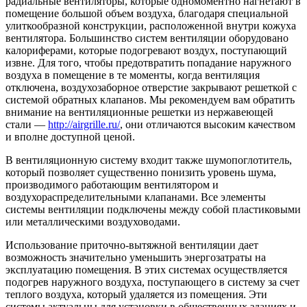
радиальные вентиляторы, которые одномоментно нагнетают в
помещение большой объем воздуха, благодаря специальной
улиткообразной конструкции, расположенной внутри кожуха
вентилятора. Большинство систем вентиляции оборудовано
калориферами, которые подогревают воздух, поступающий
извне. Для того, чтобы предотвратить попадание наружного
воздуха в помещение в те моменты, когда вентиляция
отключена, воздухозаборное отверстие закрывают решеткой с
системой обратных клапанов. Мы рекомендуем вам обратить
внимание на вентиляционные решетки из нержавеющей
стали —
http://airgrille.ru/
, они отличаются высоким качеством
и вполне доступной ценой.
В вентиляционную систему входит также шумопоглотитель,
который позволяет существенно понизить уровень шума,
производимого работающим вентилятором и
воздухораспределительными клапанами. Все элементы
системы вентиляции подключены между собой пластиковыми
или металлическими воздуховодами.
Использование приточно-вытяжной вентиляции дает
возможность значительно уменьшить энергозатраты на
эксплуатацию помещения. В этих системах осуществляется
подогрев наружного воздуха, поступающего в систему за счет
теплого воздуха, который удаляется из помещения. Эти
системы актуальны для установки в общественных зданиях и