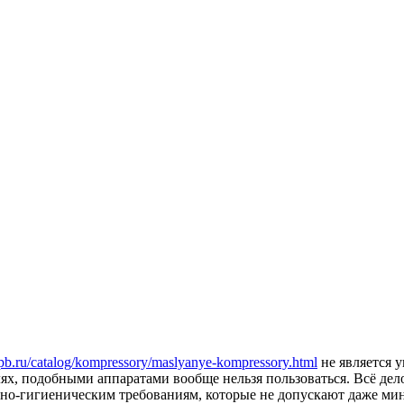
pb.ru/catalog/kompressory/maslyanye-kompressory.html
не является у
ях, подобными аппаратами вообще нельзя пользоваться. Всё дело
арно-гигиеническим требованиям, которые не допускают даже ми