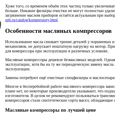
Хуже того, со временем объём этих частиц только увеличивает
больше. Никакие фильтры очистки не могут полностью удалит
загрязнение маслом приборов остаётся актуальным при выбо
spb.ru/catalog/kompressory.html
.
Особенности масляных компрессоров
Использование масла снижает трение деталей у поршневых и
механизмов, не допускает нештатную нагрузку на мотор. При
для компрессора при эксплуатации в различных условиях.
Масляные компрессоры дешевле безмасляных моделей. Однак
эксплуатации, хотя бы на ту же периодическую замену масла.
эксплуатации.
Замены потребуют ещё очистные спецфильтры и маслосепарат
Многое в бесперебойной работе масляного компрессора завис
плане нет, но некоторые производители указывают, что подх
изготовителя. В целом не рекомендуют пользоваться транс
компрессоров стали синтетические сорта масел, обладающи
Масляные компрессоры по лучшей цене