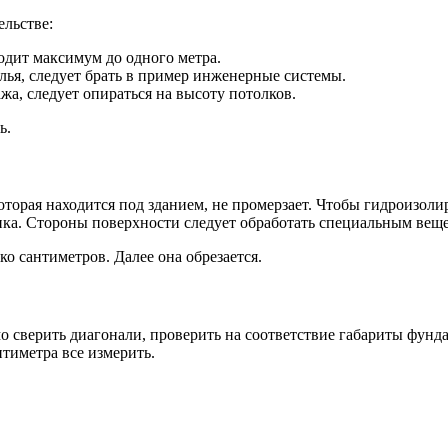
ельстве:
одит максимум до одного метра.
ья, следует брать в пример инженерные системы.
а, следует опираться на высоту потолков.
ь.
которая находится под зданием, не промерзает. Чтобы гидроизол
нка. Стороны поверхности следует обработать специальным вещ
о сантиметров. Далее она обрезается.
 сверить диагонали, проверить на соответствие габариты фунда
нтиметра все измерить.