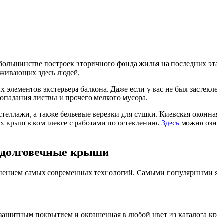
 большинстве построек вторичного фонда жилья на последних э
оживающих здесь людей.
элементов экстерьера балкона. Даже если у вас не был застекл
попадания листвы и прочего мелкого мусора.
стеллажи, а также бельевые веревки для сушки. Киевская оконн
х крыш в комплексе с работами по остеклению.
Здесь
можно озна
и долговечные крыши
енением самых современных технологий. Самыми популярными я
 защитным покрытием и окрашенная в любой цвет из каталога к