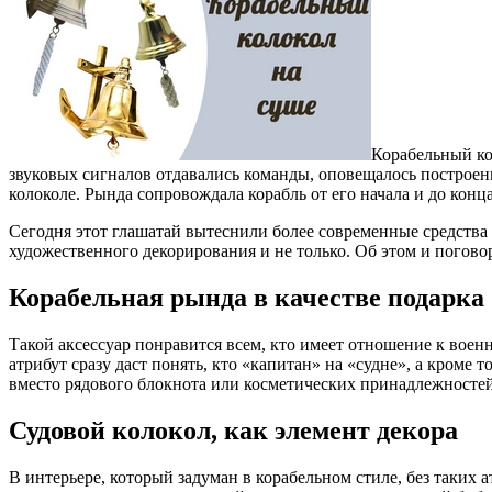
Корабельный ко
звуковых сигналов отдавались команды, оповещалось построение
колоколе. Рында сопровождала корабль от его начала и до конц
Сегодня этот глашатай вытеснили более современные средства 
художественного декорирования и не только. Об этом и поговор
Корабельная рында в качестве подарка
Такой аксессуар понравится всем, кто имеет отношение к воен
атрибут сразу даст понять, кто «капитан» на «судне», а кром
вместо рядового блокнота или косметических принадлежностей 
Судовой колокол, как элемент декора
В интерьере, который задуман в корабельном стиле, без таких 