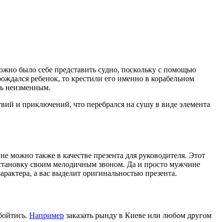
можно было себе представить судно, поскольку с помощью
 рождался ребенок, то крестили его именно в корабельном
ось неизменным.
твий и приключений, что перебрался на сушу в виде элемента
е можно также в качестве презента для руководителя. Этот
 обстановку своим мелодичным звоном. Да и просто мужчине
арактера, а вас выделит оригинальностью презента.
обойтись.
Например
заказать рынду в Киеве или любом другом