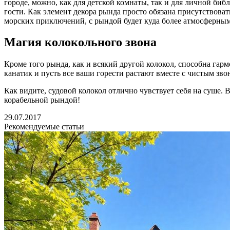
городе, можно, как для детской комнаты, так и для личной биб
гости. Как элемент декора рында просто обязана присутствоват
морских приключений, с рындой будет куда более атмосферным
Магия колокольного звона
Кроме того рында, как и всякий другой колокол, способна гар
канатик и пусть все ваши горести растают вместе с чистым зво
Как видите, судовой колокол отлично чувствует себя на суше. В
корабельной рындой!
29.07.2017
Рекомендуемые статьи