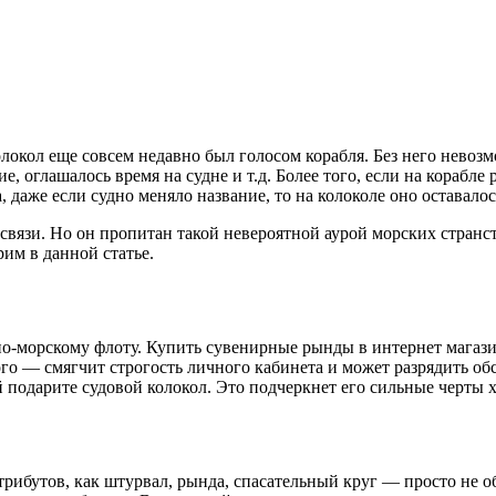
локол еще совсем недавно был голосом корабля.
Без него невоз
, оглашалось время на судне и т.д. Более того, если на корабле
а, даже если судно меняло название, то на колоколе оно оставал
связи. Но он пропитан такой невероятной аурой морских странс
им в данной статье.
но-морскому флоту. Купить сувенирные рынды в интернет магазин
е того — смягчит строгость личного кабинета и может разрядить
подарите судовой колокол. Это подчеркнет его сильные черты х
атрибутов, как штурвал, рында, спасательный круг — просто не 