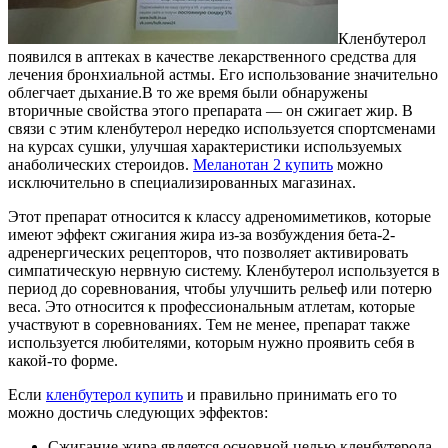
Кленбутерол
появился в аптеках в качестве лекарственного средства для
лечения бронхиальной астмы. Его использование значительно
облегчает дыхание.
В то же время были обнаружены
вторичные свойства этого препарата — он сжигает жир. В
связи с этим кленбутерол нередко используется спортсменами
на курсах сушки, улучшая характеристики используемых
анаболических стероидов.
Меланотан 2 купить
можно
исключительно в специализированных магазинах.
Этот препарат относится к классу адреномиметиков, которые
имеют эффект сжигания жира из-за возбуждения бета-2-
адренергических рецепторов, что позволяет активировать
симпатическую нервную систему. Кленбутерол используется в
период до соревнования, чтобы улучшить рельеф или потерю
веса. Это относится к профессиональным атлетам, которые
участвуют в соревнованиях. Тем не менее, препарат также
используется любителями, которым нужно проявить себя в
какой-то форме.
Если
кленбутерол купить
и правильно принимать его то
можно достичь следующих эффектов:
Сжигание жира является основной целью кленбутерола.