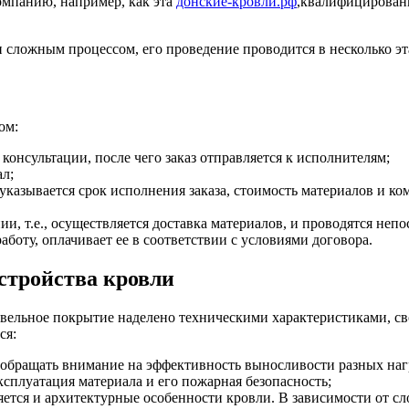
мпанию, например, как эта
донские-кровли.рф
,квалифицирован
и сложным процессом, его проведение проводится в несколько эт
ом:
 консультации, после чего заказ отправляется к исполнителям;
л;
де указывается срок исполнения заказа, стоимость материалов и 
 т.е., осуществляется доставка материалов, и проводятся непо
аботу, оплачивает ее в соответствии с условиями договора.
стройства кровли
овельное покрытие наделено техническими характеристиками, с
ся:
 обращать внимание на эффективность выносливости разных наг
сплуатация материала и его пожарная безопасность;
яется и архитектурные особенности кровли. В зависимости от с