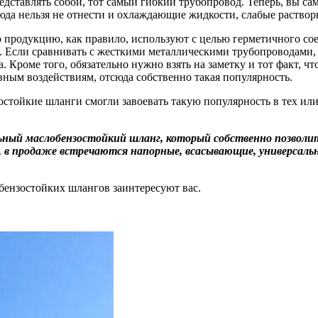
редставлять собой, тот самый гибкий трубопровод. Теперь, вы са
да нельзя не отнести и охлаждающие жидкости, слабые растворы 
ую продукцию, как правило, используют с целью герметичного со
д. Если сравнивать с жесткими металлическими трубопроводами,
 Кроме того, обязательно нужно взять на заметку и тот факт, чт
вным воздействиям, отсюда собственно такая популярность.
зостойкие шланги смогли завоевать такую популярность в тех ил
й маслобензостойкий шланг, который собственно позволит р
, в продаже встречаются напорные, всасывающие, универсаль
бензостойких шлангов заинтересуют вас.