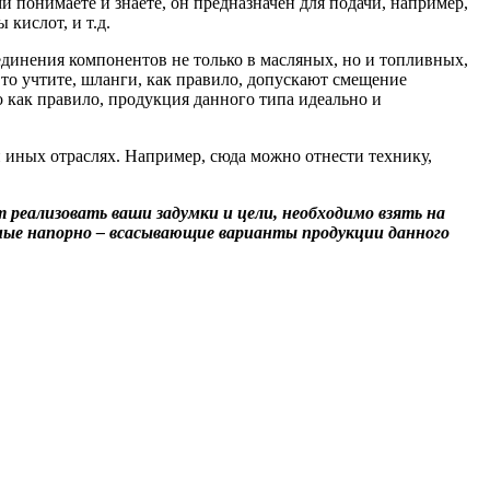
ми понимаете и знаете, он предназначен для подачи, например,
кислот, и т.д.
единения компонентов не только в масляных, но и топливных,
 то учтите, шланги, как правило, допускают смещение
о как правило, продукция данного типа идеально и
и иных отраслях. Например, сюда можно отнести технику,
еализовать ваши задумки и цели, необходимо взять на
ные напорно – всасывающие варианты продукции данного