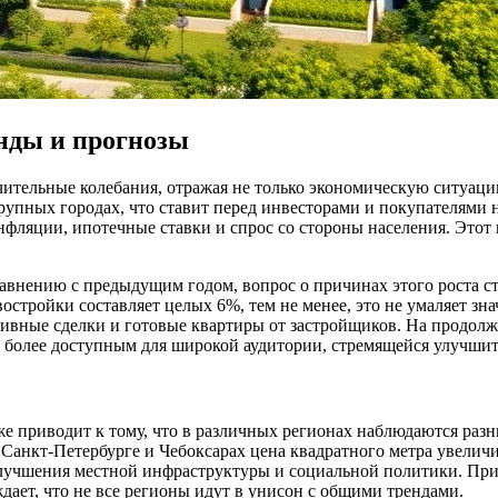
нды и прогнозы
ительные колебания, отражая не только экономическую ситуацию
 крупных городах, что ставит перед инвесторами и покупателям
инфляции, ипотечные ставки и спрос со стороны населения. Этот
авнению с предыдущим годом, вопрос о причинах этого роста ст
остройки составляет целых 6%, тем не менее, это не умаляет з
тивные сделки и готовые квартиры от застройщиков. На продолж
е более доступным для широкой аудитории, стремящейся улучши
же приводит к тому, что в различных регионах наблюдаются раз
 Санкт-Петербурге и Чебоксарах цена квадратного метра увеличи
улучшения местной инфраструктуры и социальной политики. При 
дает, что не все регионы идут в унисон с общими трендами.