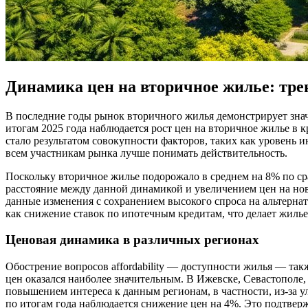
Динамика цен на вторичное жилье: тре
В последние годы рынок вторичного жилья демонстрирует знач
итогам 2025 года наблюдается рост цен на вторичное жилье в
стало результатом совокупности факторов, таких как уровень 
всем участникам рынка лучше понимать действительность.
Поскольку вторичное жилье подорожало в среднем на 8% по ср
расстояние между данной динамикой и увеличением цен на нов
данные изменения с сохранением высокого спроса на альтерна
как снижение ставок по ипотечным кредитам, что делает жиль
Ценовая динамика в различных регионах
Обострение вопросов affordability — доступности жилья — так
цен оказался наиболее значительным. В Ижевске, Севастополе,
повышением интереса к данным регионам, в частности, из-за 
по итогам года наблюдается снижение цен на 4%. Это подтверж