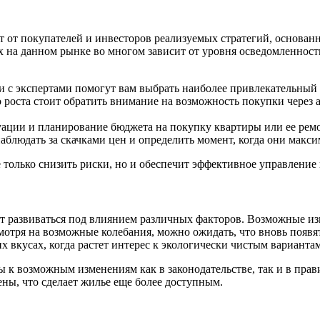
т от покупателей и инвесторов реализуемых стратегий, основан
х на данном рынке во многом зависит от уровня осведомленност
и с экспертами помогут вам выбрать наиболее привлекательный
о роста стоит обратить внимание на возможность покупки через 
уации и планирование бюджета на покупку квартиры или ее рем
блюдать за скачками цен и определить момент, когда они макс
 только снизить риски, но и обеспечит эффективное управление
т развиваться под влиянием различных факторов. Возможные из
отря на возможные колебания, можно ожидать, что вновь появя
 вкусах, когда растет интерес к экологически чистым вариант
ы к возможным изменениям как в законодательстве, так и в пра
ны, что сделает жилье еще более доступным.