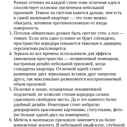
Разные оттенки на каждой стене тоже отличная идея и
способствует иллюзии увеличения небольшой
прихожей. Темное на светлом кажется дальше, чем есть
в самой маленькой квартире — это тоже можно
обыграть, затемнив противоположную от входа
поверхность.
Потолок обязательно должен быть светлее стен, а пол —
темнее. Если хоть одно условие не будет соблюдено,
пространство коридора покажется тяжелым и давящим,
перспектива расплющится.
Зеркала во все времена использовали для эффекта
умножения пространства — незаменимый помощник,
настраивая дизайн небольшой прихожей, когда
стандартна квартира. Отличной идеей станет
размещение двух зеркальных вставок друг напротив
друга, так максимально размножится воспринимаемый
объем прихожей.
Полочки и ниши, оснащенные ненавязчивой
подсветкой, не позволят стенам коридора сильно
сдавливать свободное место. Да и это намного более
удобный дизайн. Некоторые стоит неброско
декорировать красивыми картинами, статуэтками, фото
(не больше одной-двух на помещение).
Мебель в маленькую прихожую заменяется на более
компактные аналоги. В небольшой шкаф-купе, глубиной