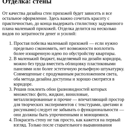
Отделка: стены
От качества дизайна стен прихожей будет зависеть и все
остальное оформление. Здесь важно сочетать красоту с
практичностью, до конца выдержать стилистику задуманного
плана маленькой прихожей. Отделка делится на несколько
видов по затратности денег и усилий:
Простая побелка маленькой прихожей — если нужно
предельно сэкономить, нет возможности воплотить
более изощренную идею по обустройству квартиры.
В маленький бюджет, выделяемый на дизайн коридора,
можно без труда вместить облицовку пластиковыми
панелями или более эстетичную рельефную штукатурку.
Совмещенные с продуманным расположением света,
оба метода дизайна доступны и хорошо смотрятся в
коридоре.
Решив поклеить обои (разновидностей которых
множество: фото, жидкие, виниловые,
металлизированные и прочие — впечатляющий простор
для творческих экспериментов с текстурами, цветами и
рисунками) следует не забывать о функциональности —
они должны быть упрочненными и моющимися.
Покрасить стену не так просто, как кажется на первый
взгляд. Только после старательного выравнивания