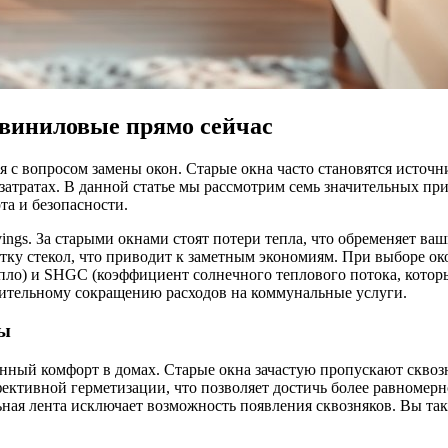
 виниловые прямо сейчас
 с вопросом замены окон. Старые окна часто становятся источн
затратах. В данной статье мы рассмотрим семь значительных пр
та и безопасности.
ngs. За старыми окнами стоят потери тепла, что обременяет ва
у стекол, что приводит к заметным экономиям. При выборе око
епло) и SHGC (коэффициент солнечного теплового потока, которы
чительному сокращению расходов на коммунальные услуги.
ры
нный комфорт в домах. Старые окна зачастую пропускают сквозн
ективной герметизации, что позволяет достичь более равномер
ая лента исключает возможность появления сквозняков. Вы такж