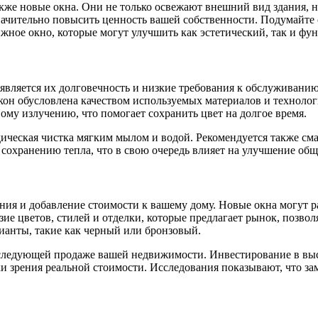
акже новые окна. Они не только освежают внешний вид здания,
ачительно повысить ценность вашей собственности. Подумайте 
ижное окно, которые могут улучшить как эстетический, так и 
вляется их долговечность и низкие требования к обслуживанию.
 окон обусловлена качеством используемых материалов и технол
му излучению, что помогает сохранить цвет на долгое время.
ическая чистка мягким мылом и водой. Рекомендуется также сма
 сохранению тепла, что в свою очередь влияет на улучшение об
я и добавление стоимости к вашему дому. Новые окна могут р
ие цветов, стилей и отделки, которые предлагает рынок, позво
ианты, такие как черный или бронзовый.
последующей продаже вашей недвижимости. Инвестирование в вы
и зрения реальной стоимости. Исследования показывают, что за