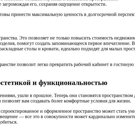
не загромождая его, сохраняя ощущение открытости.
отовы принести максимальную ценность в долгосрочной перспек
ранства. Это позволяет не только повысить стоимость недвижим
зделия, помогут создать запоминающееся первое впечатление. В
раскладные столы и кровати, идеально подходят для малых про
нстве позволит легко превратить рабочий кабинет в гостиную и
 эстетикой и функциональностью
ениями, ушли в прошлое. Теперь они становятся пространством 
и позволят вам создавать более комфортные условия для жизни.
 спроектированное и оформленное пространство может стать ун
ещение — все это в совокупности может кардинально изменить
обиться.