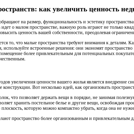
остранств: как увеличить ценность не
бращают на размер, функциональность и эстетику пространства
чь идет о малом пространстве, важную роль играют не только кв
повысить ценность вашей собственности, преодолевая ограниче
тся то, что малые пространства требуют внимания к деталям. К
я, используйте встроенные решения: они экономят пространств
т помещение более привлекательным для потенциальных покупат
ачественным.
дов увеличения ценности вашего жилья является внедрение сис
е конструкции. Вот несколько идей, как организовать пространст
лок, что позволяет держать вещи в порядке, не занимая полезн
оляет хранить постельное белье и другие вещи, освобождая про
плоскость, которую можно компактно убрать, когда она не нужн
делают пространство более организованным и привлекательным д