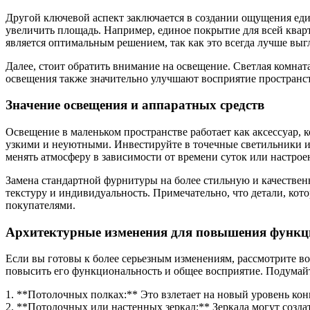
Другой ключевой аспект заключается в создании ощущения еди
увеличить площадь. Например, единое покрытие для всей ква
является оптимальным решением, так как это всегда лучше выг
Далее, стоит обратить внимание на освещение. Светлая комнат
освещения также значительно улучшают восприятие пространст
Значение освещения и аппаратных средств
Освещение в маленьком пространстве работает как аксессуар, 
узкими и неуютными. Инвестируйте в точечные светильники и 
менять атмосферу в зависимости от времени суток или настрое
Замена стандартной фурнитуры на более стильную и качествен
текстуру и индивидуальность. Примечательно, что детали, ко
покупателями.
Архитектурные изменения для повышения функц
Если вы готовы к более серьезным изменениям, рассмотрите в
повысить его функциональность и общее восприятие. Подумайт
1. **Потолочных полках:** Это взлетает на новый уровень ко
2. **Потолочных или настенных зеркал:** Зеркала могут созд