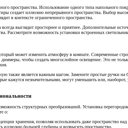
ного пространства. Использование одного типа напольного пок
ртиры создает иллюзию непрерывного пространства. Выбор высо
лядит в контексте ограниченного пространства.
а всегда выглядит просторнее и приятнее. Дополнительные исто
ва. Рассмотрите возможность установки встроенных светильник
который может изменить атмосферу в комнате. Современные строе
диммеры, чтобы создать многослойное освещение. Это не только
ния.
ную также является важным шагом. Замените простые ручки на 
торые кажутся незначительными, могут уменьшить или, наоборо
иональности
озможность структурных преобразований. Установка перегородок
е о:
нцепции хранения, позволяя использовать даже пространство на
ать иллюзию большей глубины и возвысить пространство.