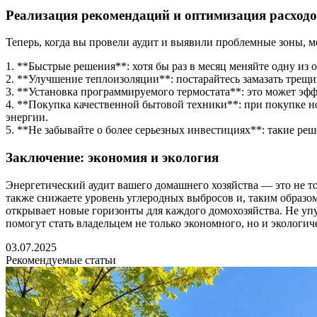
Реализация рекомендаций и оптимизация расход
Теперь, когда вы провели аудит и выявили проблемные зоны, 
1. **Быстрые решения**: хотя бы раз в месяц меняйте одну и
2. **Улучшение теплоизоляции**: постарайтесь замазать трещ
3. **Установка программируемого термостата**: это может эф
4. **Покупка качественной бытовой техники**: при покупке н
энергии.
5. **Не забывайте о более серьезных инвестициях**: такие ре
Заключение: экономия и экология
Энергетический аудит вашего домашнего хозяйства — это не т
также снижаете уровень углеродных выбросов и, таким образо
открывает новые горизонты для каждого домохозяйства. Не упу
помогут стать владельцем не только экономного, но и экологич
03.07.2025
Рекомендуемые статьи