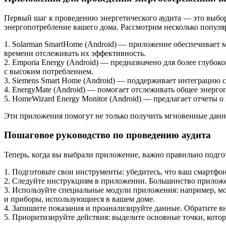
Первый шаг к проведению энергетического аудита — это выбо
энергопотребление вашего дома. Рассмотрим несколько популя
1. Solarman SmartHome (Android) — приложение обеспечивает 
времени отслеживать их эффективность.
2. Emporia Energy (Android) — предназначено для более глубо
с высоким потреблением.
3. Siemens Smart Home (Android) — поддерживает интеграцию с
4. EnergyMate (Android) — помогает отслеживать общее энерго
5. HomeWizard Energy Monitor (Android) — предлагает отчеты
Эти приложения помогут не только получить мгновенные данны
Пошаговое руководство по проведению аудита
Теперь, когда вы выбрали приложение, важно правильно подгот
1. Подготовьте свои инструменты: убедитесь, что ваш смартфон
2. Следуйте инструкциям в приложении. Большинство приложе
3. Используйте специальные модули приложения: например, мо
и приборы, использующиеся в вашем доме.
4. Запишите показания и проанализируйте данные. Обратите в
5. Приоритизируйте действия: выделите основные точки, кото