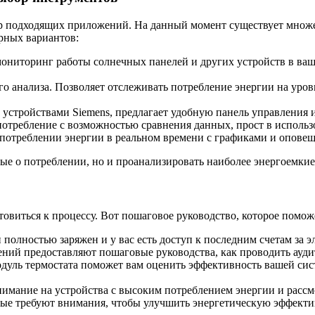
р подходящих приложений. На данный момент существует множе
рных вариантов:
мониторинг работы солнечных панелей и других устройств в ваш
кого анализа. Позволяет отслеживать потребление энергии на уро
 устройствами Siemens, предлагает удобную панель управления 
потребление с возможностью сравнения данных, прост в использ
 о потреблении энергии в реальном времени с графиками и опо
е о потреблении, но и проанализировать наиболее энергоемкие
овиться к процессу. Вот пошаговое руководство, которое поможе
 полностью заряжен и у вас есть доступ к последним счетам за 
ний предоставляют пошаговые руководства, как проводить ауди
дуль термостата поможет вам оценить эффективность вашей сис
нимание на устройства с высоким потреблением энергии и расс
рые требуют внимания, чтобы улучшить энергетическую эффекти