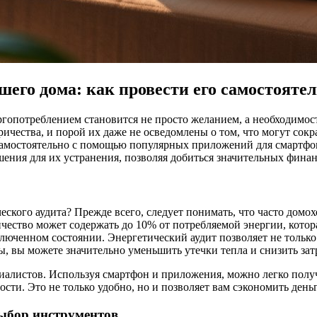
шего дома: как провести его самостоят
гопотреблением становится не просто желанием, а необходимост
ичества, и порой их даже не осведомлены о том, что могут сокр
 самостоятельно с помощью популярных приложений для смартф
ения для их устранения, позволяя добиться значительных финан
еского аудита? Прежде всего, следует понимать, что часто домох
чество может содержать до 10% от потребляемой энергии, котора
ключенном состоянии. Энергетический аудит позволяет не только
, вы можете значительно уменьшить утечки тепла и снизить зат
иалистов. Используя смартфон и приложения, можно легко полу
ти. Это не только удобно, но и позволяет вам сэкономить день
выбор инструментов