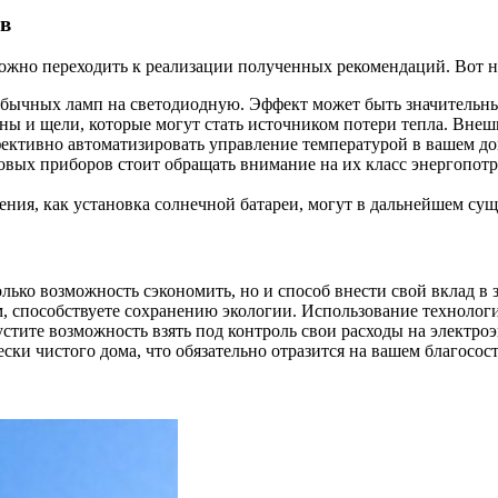
ов
можно переходить к реализации полученных рекомендаций. Вот 
з обычных ламп на светодиодную. Эффект может быть значительн
ины и щели, которые могут стать источником потери тепла. Вне
фективно автоматизировать управление температурой в вашем до
овых приборов стоит обращать внимание на их класс энергопотр
шения, как установка солнечной батареи, могут в дальнейшем су
олько возможность сэкономить, но и способ внести свой вклад 
м, способствуете сохранению экологии. Использование технолог
стите возможность взять под контроль свои расходы на электро
ески чистого дома, что обязательно отразится на вашем благосос