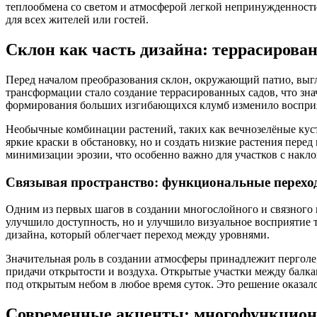
теплообмена со светом и атмосферой легкой непринужденност
для всех жителей или гостей.
Склон как часть дизайна: террасирова
Перед началом преобразования склон, окружающий патио, выгл
трансформации стало создание террасированных садов, что зна
формирования больших изгибающихся клумб изменило восприят
Необычные комбинации растений, таких как вечнозелёные куст
яркие краски в обстановку, но и создать низкие растения пер
минимизации эрозии, что особенно важно для участков с накл
Связывая пространство: функциональные перехо
Одним из первых шагов в создании многослойного и связного п
улучшило доступность, но и улучшило визуальное восприятие 
дизайна, который облегчает переход между уровнями.
Значительная роль в создании атмосферы принадлежит перголе,
придачи открытости и воздуха. Открытые участки между балка
под открытым небом в любое время суток. Это решение оказало
Современные акценты: многофункцион