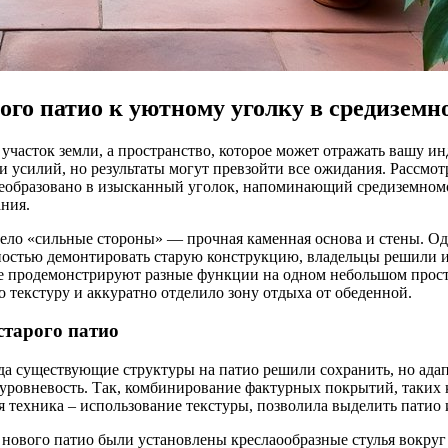
ого патио к уютному уголку в средизем
 участок земли, а пространство, которое может отражать вашу и
 и усилий, но результаты могут превзойти все ожидания. Рассм
реобразовано в изысканный уголок, напоминающий средиземномо
ания.
ело «сильные стороны» — прочная каменная основа и стены. Одн
остью демонтировать старую конструкцию, владельцы решили ис
е продемонстрируют разные функции на одном небольшом простр
текстуру и аккуратно отделило зону отдыха от обеденной.
старого патио
да существующие структуры на патио решили сохранить, но ада
уровневость. Так, комбинирование фактурных покрытий, таких к
ая техника – использование текстуры, позволила выделить патио 
нового патио были установлены креслаообразные стулья вокруг о