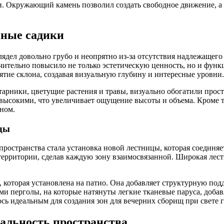
и. Окружающий камень позволил создать свободное движение, а
нные садики
ядел довольно грубо и неопрятно из-за отсутствия надлежащег
чительно повысило не только эстетическую ценность, но и функ
ие склона, создавая визуальную глубину и интересные уровни.
арники, цветущие растения и травы, визуально обогатили прос
ед высокими, что увеличивает ощущение высоты и объема. Кроме
оном.
ды
ространства стала установка новой лестницы, которая соединяет
территории, сделав каждую зону взаимосвязанной. Широкая лес
 которая установлена на патио. Она добавляет структурную подд
ми перголы, на которые натянуты легкие тканевые паруса, доба
сь идеальным для создания зон для вечерних сборищ при свете 
альность пространства