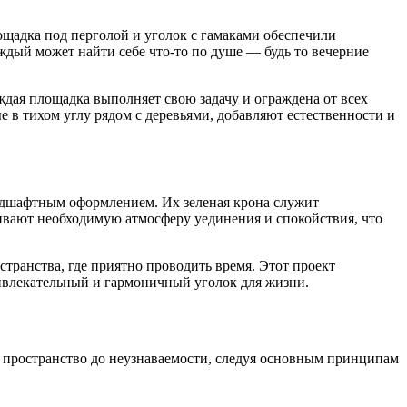
ощадка под перголой и уголок с гамаками обеспечили
аждый может найти себе что-то по душе — будь то вечерние
ждая площадка выполняет свою задачу и ограждена от всех
 в тихом углу рядом с деревьями, добавляют естественности и
ндшафтным оформлением. Их зеленая крона служит
ивают необходимую атмосферу уединения и спокойствия, что
транства, где приятно проводить время. Этот проект
ивлекательный и гармоничный уголок для жизни.
ь пространство до неузнаваемости, следуя основным принципам