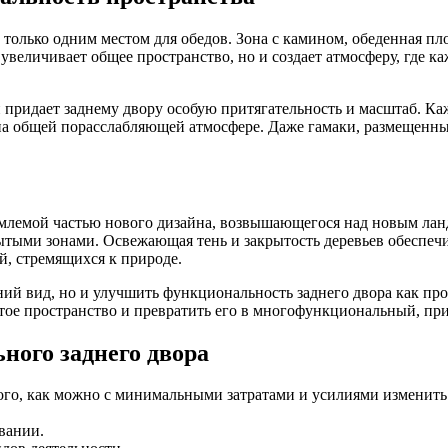
только одним местом для обедов. Зона с камином, обеденная пл
увеличивает общее пространство, но и создает атмосферу, где к
 придает заднему двору особую притягательность и масштаб. Ка
на общей порасслабляющей атмосфере. Даже гамаки, размещенные
емлемой частью нового дизайна, возвышающегося над новым ла
рытыми зонами. Освежающая тень и закрытость деревьев обеспеч
, стремящихся к природе.
й вид, но и улучшить функциональность заднего двора как прос
тое пространство и превратить его в многофункциональный, пр
ного заднего двора
того, как можно с минимальными затратами и усилиями изменит
вании.