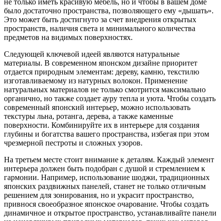
не только иметь красивую мебель, но и чтобы в вашем доме
было достаточно пространства, позволяющего ему «дышать».
Это может быть достигнуто за счет внедрения открытых
пространств, наличия света и минимального количества
предметов на видимых поверхностях.
Следующей ключевой идеей являются натуральные
материалы. В современном японском дизайне приоритет
отдается природным элементам: дереву, камню, текстилю
изготавливаемому из натурных волокон. Применение
натуральных материалов не только смотрится максимально
органично, но также создает ауру тепла и уюта. Чтобы создать
современный японский интерьер, можно использовать
текстуры льна, ротанга, дерева, а также каменные
поверхности. Комбинируйте их в интерьере для создания
глубины и богатства вашего пространства, избегая при этом
чрезмерной пестроты и сложных узоров.
На третьем месте стоит внимание к деталям. Каждый элемент
интерьера должен быть подобран с душой и стремлением к
гармонии. Например, использование шоджи, традиционных
японских раздвижных панелей, станет не только отличным
решением для зонирования, но и украсит пространство,
привнося своеобразное японское очарование. Чтобы создать
динамичное и открытое пространство, устанавливайте панели