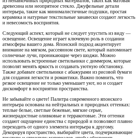
из ненавязчивых природных материалов, таких как матовая
древесина или неопрятное стекло. Джуфельные детали
интерьера, такие как минималистичные подушки, простая
керамика и натурные текстильные занавески создают легкость
и невесомость восприятия.
Следующий аспект, который не следует упустить из виду —
освещение. Освещение играет ключевую роль в создании
атмосферы вашего дома. Японский подход акцентирует
внимание на мягком, рассеянном свете, который напоминает
солнечные лучи, проникающие через шоджи. Можно
использовать встроенные светильники с диммером, которые
позволят менять яркость и создавать уютную обстановку.
Также добавьте светильники с абажурами из рисовой бумаги
для создания легкости и романтики. Важно помнить, что
резкое освещение не только уменьшает уют, но и создает
дискомфорт в восприятии пространства.
Не забывайте о цвете! Палитра современного японского
интерьера основана на нейтральных и природных оттенках:
теплые белые, светлые бежевые, мягкие серые,
жизнерадостные оливковые и терракотовые. Эти оттенки
создают ощущение единства с природой и позволяют плавно
переходить от одного элемента интерьера к другому.
Декорируя пространство, выбирайте цвета, подчеркивающие
текстуру и структуру материалов, чтобы обеспечить