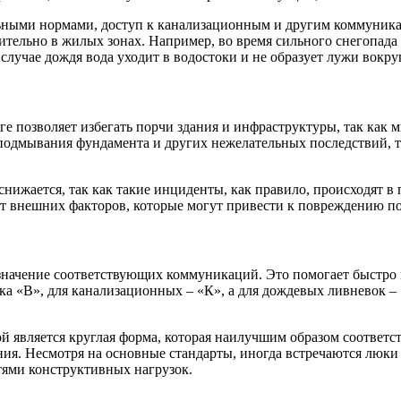
льными нормами, доступ к канализационным и другим коммуник
ительно в жилых зонах. Например, во время сильного снегопада
лучае дождя вода уходит в водостоки и не образует лужи вокруг
оге позволяет избегать порчи здания и инфраструктуры, так ка
подмывания фундамента и других нежелательных последствий, та
нижается, так как такие инциденты, как правило, происходят в 
 от внешних факторов, которые могут привести к повреждению 
ачение соответствующих коммуникаций. Это помогает быстро и
ка «В», для канализационных – «К», а для дождевых ливневок – 
й является круглая форма, которая наилучшим образом соответс
ения. Несмотря на основные стандарты, иногда встречаются люки
ями конструктивных нагрузок.