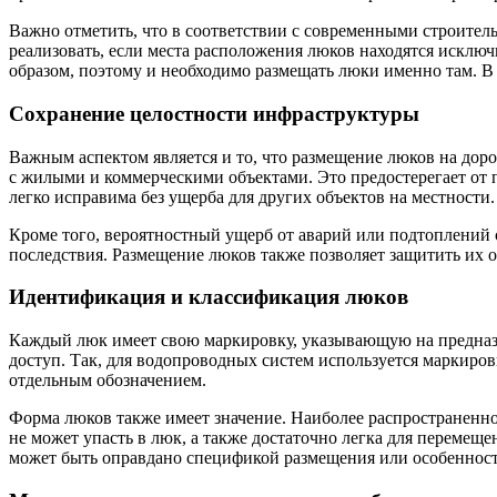
Важно отметить, что в соответствии с современными строите
реализовать, если места расположения люков находятся исключ
образом, поэтому и необходимо размещать люки именно там. В с
Сохранение целостности инфраструктуры
Важным аспектом является и то, что размещение люков на дор
с жилыми и коммерческими объектами. Это предостерегает от 
легко исправима без ущерба для других объектов на местности.
Кроме того, вероятностный ущерб от аварий или подтоплений с
последствия. Размещение люков также позволяет защитить их
Идентификация и классификация люков
Каждый люк имеет свою маркировку, указывающую на предназн
доступ. Так, для водопроводных систем используется маркиров
отдельным обозначением.
Форма люков также имеет значение. Наиболее распространенно
не может упасть в люк, а также достаточно легка для перемещ
может быть оправдано спецификой размещения или особенност