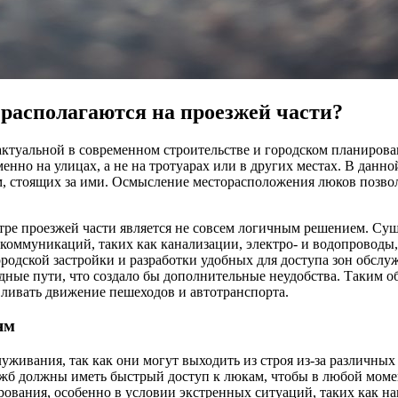
располагаются на проезжей части?
туальной в современном строительстве и городском планирован
енно на улицах, а не на тротуарах или в других местах. В данн
м, стоящих за ими. Осмысление месторасположения люков позво
нтре проезжей части является не совсем логичным решением. Су
 коммуникаций, таких как канализации, электро- и водопроводы
родской застройки и разработки удобных для доступа зон обслу
ые пути, что создало бы дополнительные неудобства. Таким об
вливать движение пешеходов и автотранспорта.
ям
ивания, так как они могут выходить из строя из-за различных
жб должны иметь быстрый доступ к люкам, чтобы в любой момен
рования, особенно в условии экстренных ситуаций, таких как н