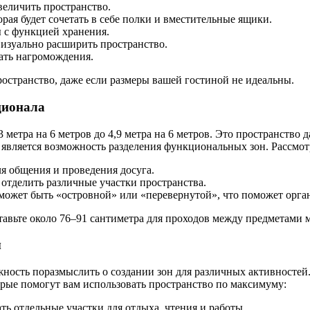
величить пространство.
рая будет сочетать в себе полки и вместительные ящики.
 с функцией хранения.
изуально расширить пространство.
ать нагромождения.
остранство, даже если размеры вашей гостиной не идеальны.
ционала
 метра на 6 метров до 4,9 метра на 6 метров. Это пространство 
 является возможность разделения функциональных зон. Рассмо
ля общения и проведения досуга.
 отделить различные участки пространства.
может быть «островной» или «перевернутой», что поможет орга
авьте около 76–91 сантиметра для проходов между предметами 
ы
ожность поразмыслить о создании зон для различных активностей
орые помогут вам использовать пространство по максимуму:
ть отдельные участки для отдыха, чтения и работы.