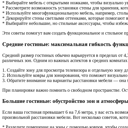
* Выбирайте мебель с открытыми ножками, чтобы визуально у
* Рассмотрите возможность установки стены для хранения, кото
* Используйте многофункциональную мебель, например, столы
* Декорируйте стены светлыми оттенками, которые помогают в
* Выбирайте небольшие, но стильные аксессуары, чтобы избеж
Эти советы помогут вам создать функциональное и стильное пр
Средние гостиные: максимальная гибкость функ
Средний размер гостиных обычно варьируется в пределах от 4,3
различных зон. Одним из важных аспектов в средних комнатах
1. Создайте зону для просмотра телевизора и отдельную зону д
2. Используйте ковры для зонирования, что поможет визуально
3. Обратите внимание на варианты расстановки мебели — она 
При планировке важно помнить о свободном пространстве. Ост
Большие гостиные: обустройство зон и атмосфер
Если ваша гостиная превышает 6 на 7,6 метра, у вас есть возм
произвольной расстановки мебели. Вот несколько советов, кот
* Разделите помещение на зоны с помощью ковров, чтобы созда