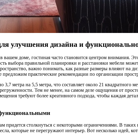
для улучшения дизайна и функциональн
 в вашем доме, гостиная часто становится центром внимания. Это 
ть выбора правильной планировки и расстановки мебели может
ространство, важно понимать, как разные размеры влияют на ди
кже предложим практические рекомендации по организации простр
3,7 метра на 5,5 метра, что составляет около 21 квадратного м
ерегруженности. Тем не менее, на самом деле ощущения от прост
ещения требуют более креативного подхода, чтобы каждая детал
и функциональными
, вам придется столкнуться с некоторыми ограничениями. В так
сла, которые не перегружают интерьер. Вот несколько идей, ко