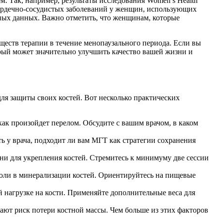
 Так, например, результаты исследования Women’s Health
 сердечно-сосудистых заболеваний у женщин, использующих
ных данных. Важно отметить, что женщинам, которые
ществ терапии в течение менопаузального периода. Если вы
орый может значительно улучшить качество вашей жизни и
ля защиты своих костей. Вот несколько практических
ак произойдет перелом. Обсудите с вашим врачом, в каком
 у врача, подходит ли вам МГТ как стратегии сохранения
и для укрепления костей. Стремитесь к минимуму две сессии
оли в минерализации костей. Ориентируйтесь на пищевые
й нагрузке на кости. Применяйте дополнительные веса для
вают риск потери костной массы. Чем больше из этих факторов