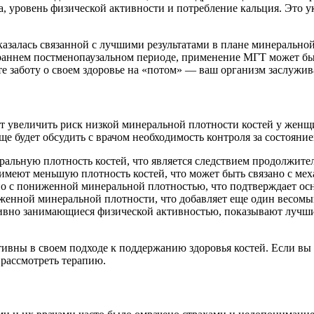
ла, уровень физической активности и потребление кальция. Это 
азалась связанной с лучшими результатами в плане минеральной
раннем постменопаузальном периоде, применение МГТ может быт
те заботу о своем здоровье на «потом» — ваш организм заслужи
ут увеличить риск низкой минеральной плотности костей у женщ
ще будет обсудить с врачом необходимость контроля за состояни
альную плотность костей, что является следствием продолжите
меют меньшую плотность костей, что может быть связано с мех
ано с пониженной минеральной плотностью, что подтверждает ос
енной минеральной плотности, что добавляет еще один весомый
вно занимающиеся физической активностью, показывают лучшие 
ивны в своем подходе к поддержанию здоровья костей. Если вы у
 рассмотреть терапию.