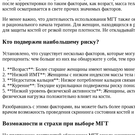
после корректировки по таким факторам, как возраст, масса те
костей осматривается в свете прочих значимых факторов.
Не менее важно, что длительность использования МГТ также ок
и рационального начала терапии. Для женщин, находящихся в 
для защиты костей от резкой потери плотности. Не откладывай
Кто подвержен наибольшему риску?
Установлено, что существует несколько факторов, которые мог
переоценить: чем больше из них вы обнаружите у себя, тем про
1. **Возраст**: Более старшие женщины имеют меньшую минер
2. **Низкий ИМТ**: Женщины с низким индексом массы тела и
3. **Недостаток кальция**: Низкое потребление кальция связ
4. **Курение**: Текущие курильщики подвержены риску пониж
5. **Низкий уровень физической активности**: Женщины, акти
физическая нагрузка положительно влияет на кости.
Разобравшись с этими факторами, вы можете быть более проакт
врачом возможность проведения скрининга состояния костей и
Возможности и страхи при выборе МГТ