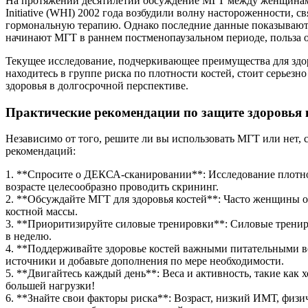
На протяжении десятилетий обсуждение МГТ между женщинами 
Initiative (WHI) 2002 года возбудили волну настороженности
гормональную терапию. Однако последние данные показывают,
начинают МГТ в раннем постменопаузальном периоде, польза о
Текущее исследование, подчеркивающее преимущества для здор
находитесь в группе риска по плотности костей, стоит серьез
здоровья в долгосрочной перспективе.
Практические рекомендации по защите здоровья 
Независимо от того, решите ли вы использовать МГТ или нет,
рекомендаций:
1. **Спросите о ДЕКСА-сканировании**: Исследование плотнос
возрасте целесообразно проводить скрининг.
2. **Обсуждайте МГТ для здоровья костей**: Часто женщины о
костной массы.
3. **Приоритизируйте силовые тренировки**: Силовые тренир
в неделю.
4. **Поддерживайте здоровье костей важными питательными в
источники и добавьте дополнения по мере необходимости.
5. **Двигайтесь каждый день**: Веса и активность, такие как
большей нагрузки!
6. **Знайте свои факторы риска**: Возраст, низкий ИМТ, физи