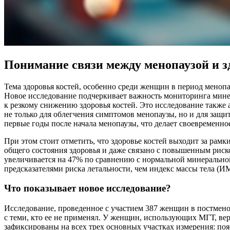
Понимание связи между менопаузой и з
Тема здоровья костей, особенно среди женщин в период менопа
Новое исследование подчеркивает важность мониторинга минер
к резкому снижению здоровья костей. Это исследование такж
не только для облегчения симптомов менопаузы, но и для защи
первые годы после начала менопаузы, что делает своевременн
При этом стоит отметить, что здоровье костей выходит за рам
общего состояния здоровья и даже связано с повышенным риск
увеличивается на 47% по сравнению с нормальной минеральной
предсказателями риска летальности, чем индекс массы тела (И
Что показывает новое исследование?
Исследование, проведенное с участием 387 женщин в постмено
с теми, кто ее не применял. У женщин, использующих МГТ, вер
зафиксированы на всех трех основных участках измерения: поя