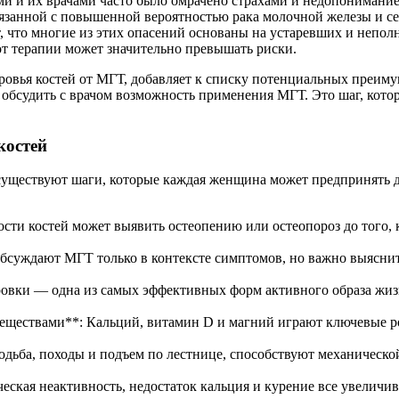
и их врачами часто было омрачено страхами и недопониманием.
, связанной с повышенной вероятностью рака молочной железы и
 что многие из этих опасений основаны на устаревших и непол
т терапии может значительно превышать риски.
овья костей от МГТ, добавляет к списку потенциальных преиму
но обсудить с врачом возможность применения МГТ. Это шаг, кот
костей
 существуют шаги, которые каждая женщина может предпринять д
ти костей может выявить остеопению или остеопороз до того, к
бсуждают МГТ только в контексте симптомов, но важно выяснить
овки — одна из самых эффективных форм активного образа жизн
еществами**: Кальций, витамин D и магний играют ключевые р
 ходьба, походы и подъем по лестнице, способствуют механическо
ческая неактивность, недостаток кальция и курение все увеличи