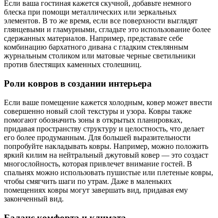
Если ваша гостиная кажется скучной, добавьте немного
блеска при помощи металлических или зеркальных
элементов. В то же время, если все поверхности выглядят
глянцевыми и гламурными, сгладьте это использование более
сдержанных материалов. Например, представьте себе
комбинацию бархатного дивана с гладким стеклянным
журнальным столиком или матовые черные светильники
против блестящих каменных столешниц.
Роли ковров в создании интерьера
Если ваше помещение кажется холодным, ковер может ввести
совершенно новый слой текстуры и узора. Ковры также
помогают обозначить зоны в открытых планировках,
придавая пространству структуру и целостность, что делает
его более продуманным. Для большей выразительности
попробуйте накладывать ковры. Например, можно положить
яркий килим на нейтральный джутовый ковер — это создаст
многослойность, которая привлечет внимание гостей. В
спальнях можно использовать пушистые или плетеные ковры,
чтобы смягчить шаги по утрам. Даже в маленьких
помещениях ковры могут завершать вид, придавая ему
законченный вид.
Баланс комфорта и климата