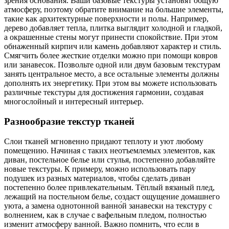
зрения основания. Ваши базовые текстуры установят общую
атмосферу, поэтому обратите внимание на большие элементы,
такие как архитектурные поверхности и полы. Например,
дерево добавляет тепла, плитка выглядит холодной и гладкой,
а окрашенные стены могут принести спокойствие. При этом
обнаженный кирпич или камень добавляют характер и стиль.
Смягчить более жесткие отделки можно при помощи ковров
или занавесок. Позвольте одной или двум базовым текстурам
занять центральное место, а все остальные элементы должны
дополнять их энергетику. При этом вы можете использовать
различные текстуры для достижения гармонии, создавая
многослойный и интересный интерьер.
Разнообразие текстур тканей
Слои тканей мгновенно придают теплоту и уют любому
помещению. Начиная с таких неотъемлемых элементов, как
диван, постельное белье или стулья, постепенно добавляйте
новые текстуры. К примеру, можно использовать пару
подушек из разных материалов, чтобы сделать диван
постепенно более привлекательным. Тёплый вязаный плед,
лежащий на постельном белье, создаст ощущение домашнего
уюта, а замена однотонной ванно́й занавески на текстуру с
волнением, как в случае с вафельным пледом, полностью
изменит атмосферу ванной. Важно помнить, что если в