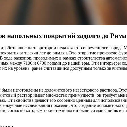
ов напольных покрытий задолго до Рима
ели, обитавшие на территории недалеко от современного города
окрытия за тысячи лет до римлян. Это открытие произвело фуро
В ходе раскопок, проводимых в рамках строительства автомагис
енных между 7100 и 6700 годами до нашей эры. Эти интерьеры с
 их на уровень, ранее считавшийся доступным только значитель
 были изготовлены из доломитового известкового раствора. Эт
митовый раствор имеет множество преимуществ: он требует мене
ью. Эти свойства делают его особенно ценным для использования
е научные исследования показали, что создание доломитового р
ии, согласно которым такие технологии были созданы лишь в эпо
ктуры