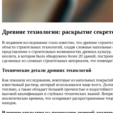
Древние технологии: раскрытие секрет
В недавнем исследовании стало известно, что древние строит
области строительных технологий, создав сложные напольные п
представление о строительных возможностях древних культур. 
неолита, в котором было обнаружено более 20 зданий, постро
сделанных из сложных строительных материалов, что помещает
Технические детали древних технологий
Как показали исследования, некоторые из напольных покрытий
известковый раствор, который использовался чаще всего. Доло
топливо, а также обладает большей прочностью и водостойкост
высокой квалификации и глубоких технических знаний. Впервы
неолитические времена, что оспаривает распространенные теор
находок.
Влияние открытия на понимание древней архите