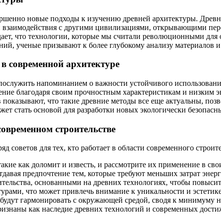
ершенно новые подходы к изучению древней архитектуры. Древ
и взаимодействия с другими цивилизациями, открывающими пер
ает, что технологии, которые мы считали революционными для 
аний, ученые призывают к более глубокому анализу материалов 
 в современной архитектуре
 послужить напоминанием о важности устойчивого использовани
ие благодаря своим прочностным характеристикам и низким эне
 показывают, что такие древние методы все еще актуальны, поз
жет стать основой для разработки новых экологически безопасн
современном строительстве
д советов для тех, кто работает в области современного строите
акие как доломит и известь, и рассмотрите их применение в сво
тдавая предпочтение тем, которые требуют меньших затрат энерг
тельства, основанными на древних технологиях, чтобы повысит
ьтурами, что может привлечь внимание к уникальности и эстети
 будут гармонировать с окружающей средой, сводя к минимуму н
ризнаны как наследие древних технологий и современных дости