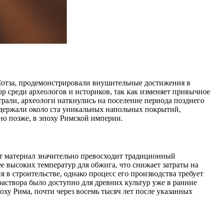
 Мотза, продемонстрировали внушительные достижения в
р среди археологов и историков, так как изменяет привычное
трали, археологи наткнулись на поселение периода позднего
одержали около ста уникальных напольных покрытий,
но позже, в эпоху Римской империи.
от материал значительно превосходит традиционный
е высоких температур для обжига, что снижает затраты на
 в строительстве, однако процесс его производства требует
аствора было доступно для древних культур уже в ранние
ху Рима, почти через восемь тысяч лет после указанных