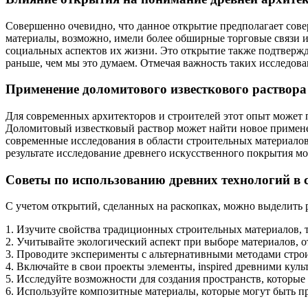
Совершенно очевидно, что данное открытие предполагает сов
материалы, возможно, имели более обширные торговые связи 
социальных аспектов их жизни. Это открытие также подтвержд
раньше, чем мы это думаем. Отмечая важность таких исследов
Применение доломитового известкового раствора
Для современных архитекторов и строителей этот опыт может
Доломитовый известковый раствор может найти новое применен
современные исследования в области строительных материалов
результате исследование древнего искусственного покрытия мо
Советы по использованию древних технологий в 
С учетом открытий, сделанных на раскопках, можно выделить ря
1. Изучите свойства традиционных строительных материалов, т
2. Учитывайте экологический аспект при выборе материалов, о
3. Проводите эксперименты с альтернативными методами строи
4. Включайте в свои проекты элементы, inspired древними кул
5. Исследуйте возможности для создания пространств, которые
6. Используйте композитные материалы, которые могут быть п