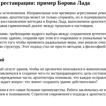
 реставрации: пример Борова Лада
ни исчезновения. Неправильные или чрезмерно агрессивные рем
нако, архитектура может не только сохранять, но и подчеркиват
 восстановление коттеджа в Борова Лада, выполненное архитекту
здавая гармоничный диалог между прошлым и настоящим.
дачами, требующими мудрого выбора между сохранением аутенти
ному зданию, сохраняя при этом его очарование и уникальные ч
Вместо того чтобы применить радикальные меры, они решили оч
ли структуру. Этот подход стал не просто методом, а философие
ей
й силуэт здания, чтобы он органично вписывался в живописный
аключался в создании чего-то экстраординарного; цель состояла
врежденные части, архитекторы понимали, что каждое исправлен
задает вопрос: что значит сохранить здание действительно?
ния в его самые большие преимущества. Работа заключалась не в
нием и пониманием. Стратегия современного подхода к архитект