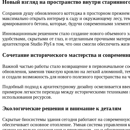
Новый взгляд на пространство внутри старинног
Сохранив душу обновленного коттеджа в просторном прежнем с
максимально открыть интерьер к саду и окружающему лесу, те
армированного бетона, которые, будучи современными элемен
Инновационным решением стало создание нового объемного эл
удобствами, скрытыми от глаз, и отделанным прочными матери
архитекторов Studio Plyš в том, что они смогли обеспечить жи
Сочетание исторического мастерства и современ
Важной частью работы стало возвращение в первоначальное со
обновления, заменив тяжелую кровлю на легкий алюминий, те
и создали возможность для нового полезного пространства на 
Подобный подход к архитектурному дизайну осмеливается ввес
примером легкости перехода между историческими техниками
использования ресурсов.
Экологические решения и внимание к деталям
Скрытые биосистемы здания сегодня работают на современную 
обеспечивает основное отопление. Умная система управления
ставни не только создают уют и приватность, но и обеспечив