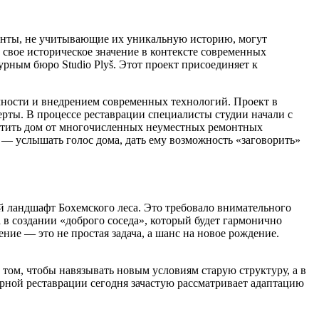
онты, не учитывающие их уникальную историю, могут
ь свое историческое значение в контексте современных
рным бюро Studio Plyš. Этот проект присоединяет к
чности и внедрением современных технологий. Проект в
ерты. В процессе реставрации специалисты студии начали с
истить дом от многочисленных неуместных ремонтных
й — услышать голос дома, дать ему возможность «заговорить»
 ландшафт Бохемского леса. Это требовало внимательного
 в создании «доброго соседа», который будет гармонично
ие — это не простая задача, а шанс на новое рождение.
 том, чтобы навязывать новым условиям старую структуру, а в
урной реставрации сегодня зачастую рассматривает адаптацию