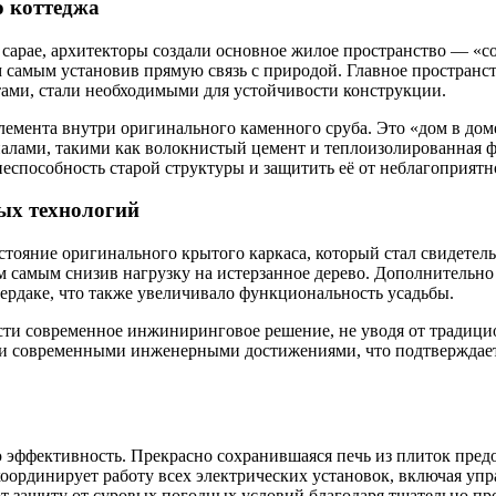
о коттеджа
арае, архитекторы создали основное жилое пространство — «со
м самым установив прямую связь с природой. Главное пространст
тами, стали необходимыми для устойчивости конструкции.
емента внутри оригинального каменного сруба. Это «дом в дом
алами, такими как волокнистый цемент и теплоизолированная ф
знеспособность старой структуры и защитить её от неблагоприят
ных технологий
стояние оригинального крытого каркаса, который стал свидетель
м самым снизив нагрузку на истерзанное дерево. Дополнительн
чердаке, что также увеличивало функциональность усадьбы.
ти современное инжиниринговое решение, не уводя от традицио
 и современными инженерными достижениями, что подтверждает
эффективность. Прекрасно сохранившаяся печь из плиток предос
 координирует работу всех электрических установок, включая 
ают защиту от суровых погодных условий благодаря тщательно 