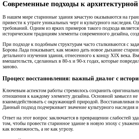
Современные подходы к архитектурной
В нашем мире старинные здания зачастую оказываются на гра
привести к утрате уникальных черт и культурного наследия. Од
требований. Одним из ярких примеров такого подхода является
историческим традициям элементы современного дизайна, со
При подходе к подобным структурам часто сталкиваются с за
Борова Лада показывает, как можно дать новое дыхание старин
детального изучения здания, отнесенного к концу XIX века. 
вмешательств, сделанных в 80-х и 90-х годах, которые повреди
заново.
Процесс восстановления: важный диалог с истори
Ключевым аспектом работы стремилось сохранить оригинальны
отношения к каждому элементу дизайна. Основной замысел не з
взаимодействовать с окружающей природой. Восстанавливая по
Данный подход подчеркивает значение культурного наследия и 
Ответ на этот вопрос заключается в превращении слабостей зда
том, чтобы провести старинное здание в новую эпоху с уваже
как возможность, а не как угрозу.