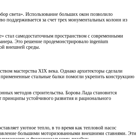
бор света». Использование больших окон позволило
во поддерживается за счет трех монументальных колонн из
е» стал самодостаточным пространством с современными
анера. Это решение продемонстрировало ingenium
ной внешней среды.
ством мастерства XIX века. Однако архитекторы сделали
о примененные стальные балки помогли укрепить конструкцию
нных методов строительства. Борова Лада становится
 принципы устойчивого развития и рационального
тавляет уютное тепло, в то время как тепловой насос
управление большими моторизованными внешними ставнями. Эти
продуманному и функциональному дизайну.