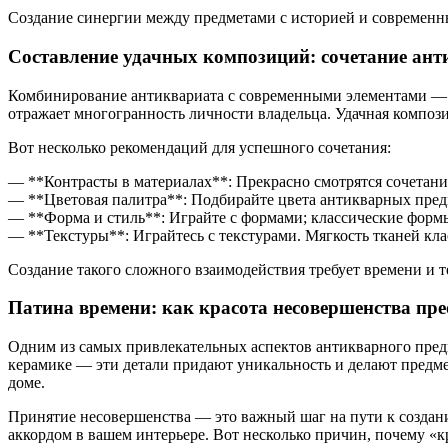
Создание синергии между предметами с историей и современны
Составление удачных композиций: сочетание ант
Комбинирование антиквариата с современными элементами — эт
отражает многогранность личности владельца. Удачная компози
Вот несколько рекомендаций для успешного сочетания:
— **Контрасты в материалах**: Прекрасно смотрятся сочетани
— **Цветовая палитра**: Подбирайте цвета антикварных предм
— **Форма и стиль**: Играйте с формами; классические фор
— **Текстуры**: Играйтесь с текстурами. Мягкость тканей кл
Создание такого сложного взаимодействия требует времени и те
Патина времени: как красота несовершенства пр
Одним из самых привлекательных аспектов антикварного предме
керамике — эти детали придают уникальность и делают предм
доме.
Принятие несовершенства — это важный шаг на пути к создани
аккордом в вашем интерьере. Вот несколько причин, почему «к