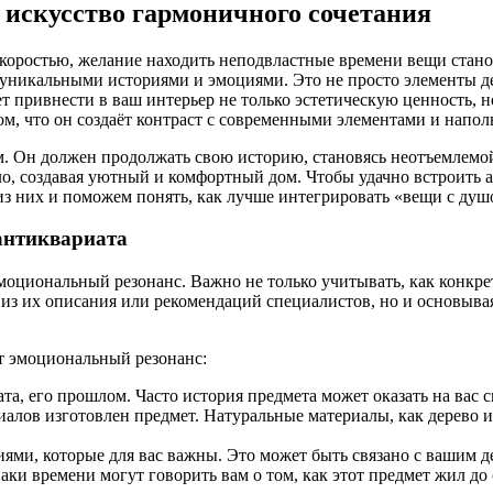
 искусство гармоничного сочетания
скоростью, желание находить неподвластные времени вещи стано
уникальными историями и эмоциями. Это не просто элементы де
 привнести в ваш интерьер не только эстетическую ценность, 
ом, что он создаёт контраст с современными элементами и напол
. Он должен продолжать свою историю, становясь неотъемлемо
ло, создавая уютный и комфортный дом. Чтобы удачно встроить 
 них и поможем понять, как лучше интегрировать «вещи с душо
антиквариата
циональный резонанс. Важно не только учитывать, как конкретн
я из их описания или рекомендаций специалистов, но и основыв
от эмоциональный резонанс:
а, его прошлом. Часто история предмета может оказать на вас с
риалов изготовлен предмет. Натуральные материалы, как дерево 
ями, которые для вас важны. Это может быть связано с вашим 
аки времени могут говорить вам о том, как этот предмет жил до 