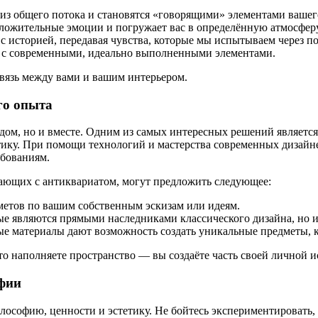
из общего потока и становятся «говорящими» элементами вашег
ложительные эмоции и погружает вас в определённую атмосферу
с историей, передавая чувства, которые мы испытываем через п
нс с современными, идеально выполненными элементами.
связь между вами и вашим интерьером.
го опыта
ядом, но и вместе. Одним из самых интересных решений являетс
тику. При помощи технологий и мастерства современных дизайне
ебованиям.
тающих с антиквариатом, могут предложить следующее:
етов по вашим собственным эскизам или идеям.
ые являются прямыми наследниками классического дизайна, но 
 материалы дают возможность создать уникальные предметы, к
то наполняете пространство — вы создаёте часть своей личной и
фии
софию, ценности и эстетику. Не бойтесь экспериментировать, в