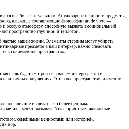
вится всё более актуальным. Антиквариат не просто предметы,
кора, а важные составляющие философии art de vivre —
но и особую атмосферу, способную вызвать эмоциональный
няет пространство глубиной и теплотой.
й частью вашей жизни. Элементы старины могут убирать
антикварные предметы в ваш интерьер, важно следовать
й» в современное пространство.
ая вещь будет смотреться в вашем интерьере, но и
аясь на личных ощущениях. Это ваше пространство, и именно
ильное влияние и сделать его более ценным.
или металл, могут вызывать более приятные тактильные
детством, семейными ценностями или историей.
сих пор.