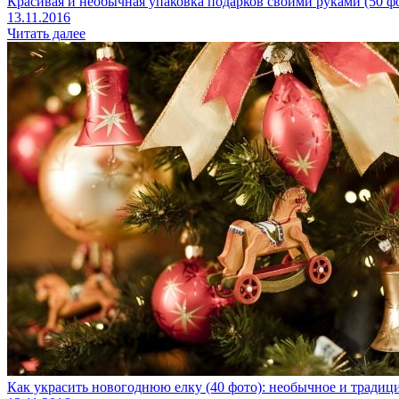
Красивая и необычная упаковка подарков своими руками (50 ф
13.11.2016
Читать далее
Как украсить новогоднюю елку (40 фото): необычное и тради