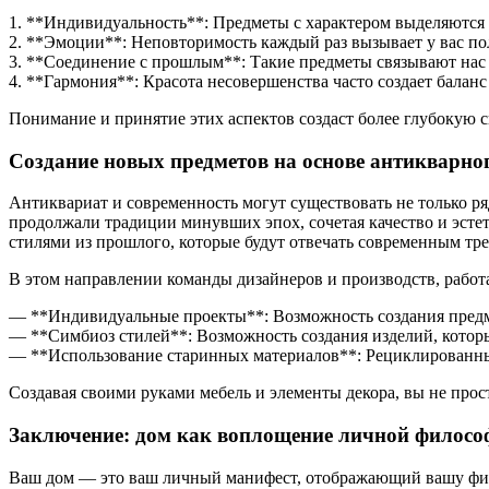
1. **Индивидуальность**: Предметы с характером выделяются 
2. **Эмоции**: Неповторимость каждый раз вызывает у вас по
3. **Соединение с прошлым**: Такие предметы связывают нас 
4. **Гармония**: Красота несовершенства часто создает бала
Понимание и принятие этих аспектов создаст более глубокую 
Создание новых предметов на основе антикварно
Антиквариат и современность могут существовать не только р
продолжали традиции минувших эпох, сочетая качество и эсте
стилями из прошлого, которые будут отвечать современным тр
В этом направлении команды дизайнеров и производств, рабо
— **Индивидуальные проекты**: Возможность создания предм
— **Симбиоз стилей**: Возможность создания изделий, котор
— **Использование старинных материалов**: Рециклированные
Создавая своими руками мебель и элементы декора, вы не прос
Заключение: дом как воплощение личной филосо
Ваш дом — это ваш личный манифест, отображающий вашу фило