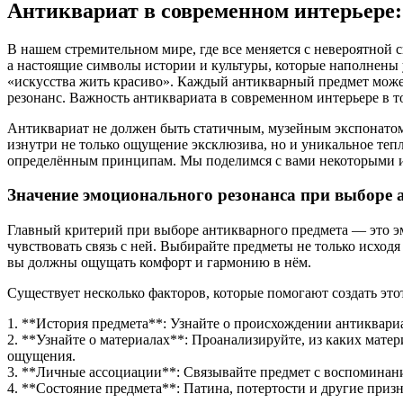
Антиквариат в современном интерьере:
В нашем стремительном мире, где все меняется с невероятной 
а настоящие символы истории и культуры, которые наполнены 
«искусства жить красиво». Каждый антикварный предмет может
резонанс. Важность антиквариата в современном интерьере в т
Антиквариат не должен быть статичным, музейным экспонатом
изнутри не только ощущение эксклюзива, но и уникальное теп
определённым принципам. Мы поделимся с вами некоторыми из
Значение эмоционального резонанса при выборе 
Главный критерий при выборе антикварного предмета — это эмо
чувствовать связь с ней. Выбирайте предметы не только исход
вы должны ощущать комфорт и гармонию в нём.
Существует несколько факторов, которые помогают создать эт
1. **История предмета**: Узнайте о происхождении антиквариат
2. **Узнайте о материалах**: Проанализируйте, из каких мате
ощущения.
3. **Личные ассоциации**: Связывайте предмет с воспоминани
4. **Состояние предмета**: Патина, потертости и другие призн