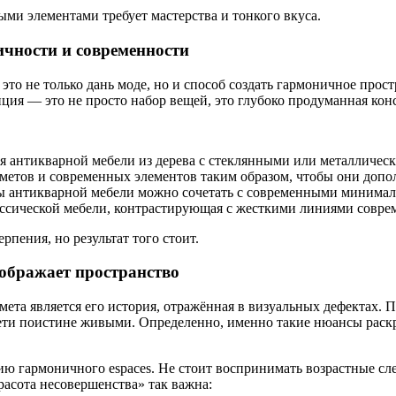
ми элементами требует мастерства и тонкого вкуса.
ичности и современности
о не только дань моде, но и способ создать гармоничное прост
ция — это не просто набор вещей, это глубоко продуманная кон
я антикварной мебели из дерева с стеклянными или металличес
етов и современных элементов таким образом, чтобы они допол
мы антикварной мебели можно сочетать с современными миним
ассической мебели, контрастирующая с жесткими линиями совре
рпения, но результат того стоит.
еображает пространство
та является его история, отражённая в визуальных дефектах. П
ети поистине живыми. Определенно, именно такие нюансы раск
ю гармоничного espaces. Не стоит воспринимать возрастные сл
расота несовершенства» так важна: